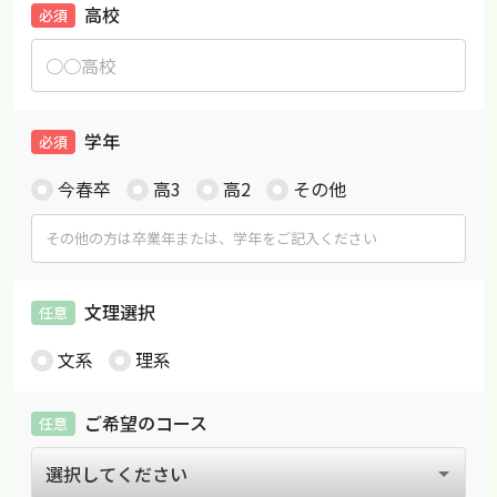
高校
必須
学年
必須
今春卒
高3
高2
その他
文理選択
任意
文系
理系
ご希望のコース
任意