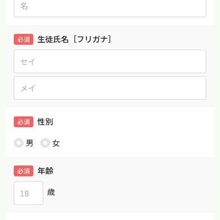
生徒氏名［フリガナ］
必須
性別
必須
男
女
年齢
必須
歳