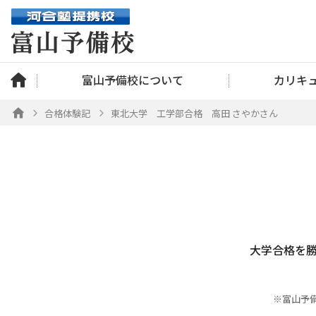
富山予備校について
カリキ
合格体験記
東北大学 工学部合格 高田 さやかさん
大学合格を
※富山予