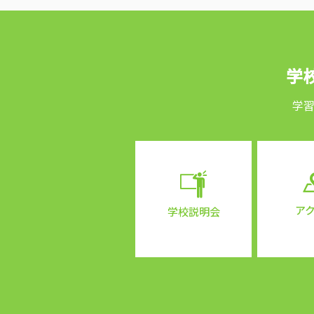
学
学
ア
学校説明会