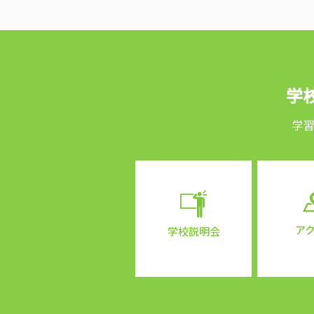
学
学
ア
学校説明会